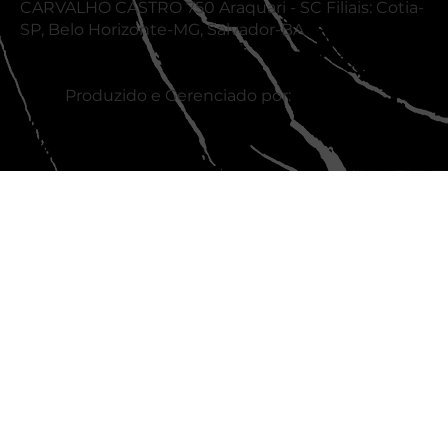
CARVALHO CASTRO 750 Araquari - SC Filiais: Cotia-
SP, Belo Horizonte-MG, Salvador-BA
Produzido e Gerenciado por: