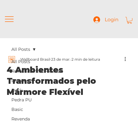
Login
All Posts
Wallboard Brasil
23 de mar.
2 min de leitura
All Posts
4 Ambientes
Revestimentos Flexíveis
Transformados pelo
Ripados
Mármore Flexível
Deck
Pedra PU
Basic
Revenda