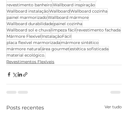
revestimento banheiro
Wallboard inspiração
Wallboard instalação
Wallboard
Wallboard cozinha
painel marmorizado
Wallboard mármore
Wallboard durabilidade
painel cozinha
Wallboard sol e chuva
limpeza fácil
revestimento fachada
Mármore Flexível
InstalaçãoFácil
placa flexível marmorizada
mármore sintético
mármore natural
área gourmet
estética sofisticada
material ecológico.
Revestimentos Flexíveis
Ver tudo
Posts recentes