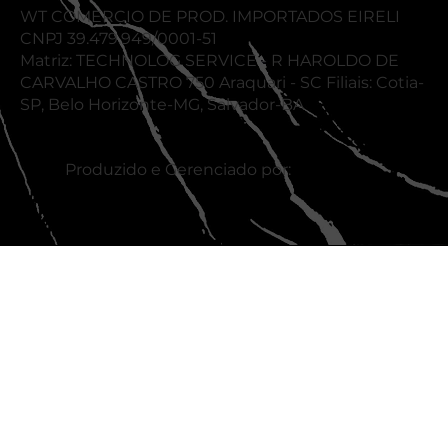
WT COMERCIO DE PROD. IMPORTADOS EIRELI
CNPJ 39.479.949/0001-51
Matriz: TECHNOLOG SERVICE - R HAROLDO DE
CARVALHO CASTRO 750 Araquari - SC Filiais: Cotia-
SP, Belo Horizonte-MG, Salvador-BA
Produzido e Gerenciado por: