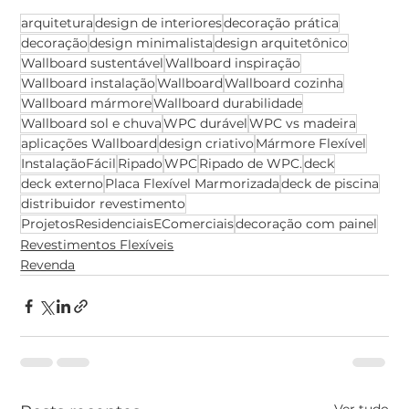
arquitetura
design de interiores
decoração prática
decoração
design minimalista
design arquitetônico
Wallboard sustentável
Wallboard inspiração
Wallboard instalação
Wallboard
Wallboard cozinha
Wallboard mármore
Wallboard durabilidade
Wallboard sol e chuva
WPC durável
WPC vs madeira
aplicações Wallboard
design criativo
Mármore Flexível
InstalaçãoFácil
Ripado
WPC
Ripado de WPC.
deck
deck externo
Placa Flexível Marmorizada
deck de piscina
distribuidor revestimento
ProjetosResidenciaisEComerciais
decoração com painel
Revestimentos Flexíveis
Revenda