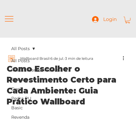
Login
All Posts
Wallboard Brasil
6 de jul.
3 min de leitura
All Posts
Como Escolher o
Revestimentos Flexíveis
Revestimento Certo para
Ripados
Cada Ambiente: Guia
Deck
Pedra PU
Prático Wallboard
Basic
Revenda