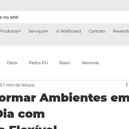
 no site!
Produtos
Serviços
A Wallboard
Contato
Revend
Deck
Pedra PU
Basic
Revenda
25
1 min de leitura
ormar Ambientes e
Dia com