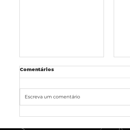
Comentários
Escreva um comentário
Projetos Mais Rápidos
Re
com Menos Resíduos:
ap
O Novo Olhar da
in