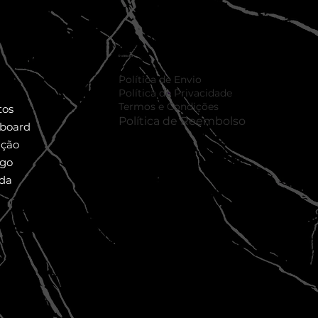
sponsabilidade
Políticas
Política de Envio
Política de Privacidade
Termos e Condições
tos
Política de Reembolso
lboard
ação
ogo
da