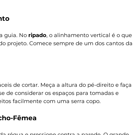
nto
ha guia. No 
ripado
, o alinhamento vertical é o que 
l do projeto. Comece sempre de um dos cantos da 
áceis de cortar. Meça a altura do pé-direito e faça 
se de considerar os espaços para tomadas e 
eitos facilmente com uma serra copo.
acho-Fêmea
da régua e pressione contra a parede. O grande 