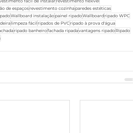
vestimento fácil de instalar
revestimento flexível
ão de espaços
revestimento cozinha
paredes estéticas
ipado
Wallboard instalação
painel ripado
Wallboard
ripado WPC
deira
limpeza fácil
ripados de PVC
ripado à prova d'água
achada
ripado banheiro
fachada ripada
vantagens ripado
Ripado
s