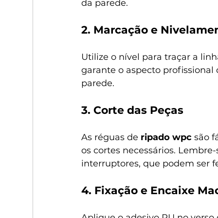
da parede.
2. Marcação e Nivelame
Utilize o nível para traçar a lin
garante o aspecto profissiona
parede.
3. Corte das Peças
As réguas de 
ripado wpc
 são f
os cortes necessários. Lembre-
interruptores, que podem ser f
4. Fixação e Encaixe M
Aplique o adesivo PU no verso 