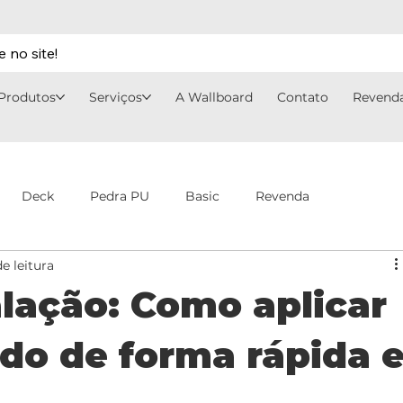
 no site!
Produtos
Serviços
A Wallboard
Contato
Revend
Deck
Pedra PU
Basic
Revenda
e leitura
alação: Como aplicar
ado de forma rápida 