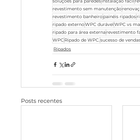
soluções para paredes
instalação fácil
re
revestimento sem manutenção
renovaç
revestimento banheiro
painéis ripados
r
ripado externo
WPC durável
WPC vs ma
ripado para área externa
revestimento f
WPC
Ripado de WPC.
sucesso de venda
Ripados
Posts recentes