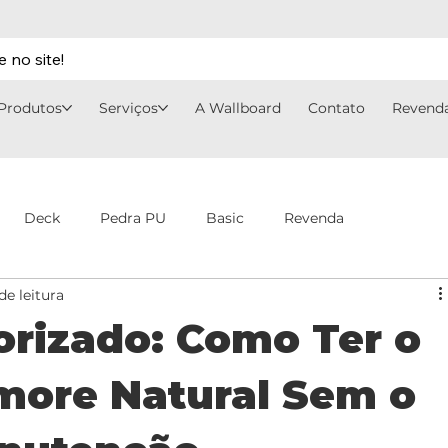
 no site!
Produtos
Serviços
A Wallboard
Contato
Revend
Deck
Pedra PU
Basic
Revenda
de leitura
rizado: Como Ter o
more Natural Sem o