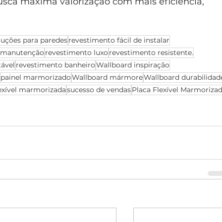
 busca máxima valorização com mais eficiência, 
luções para paredes
revestimento fácil de instalar
 manutenção
revestimento luxo
revestimento resistente.
tável
revestimento banheiro
Wallboard inspiração
painel marmorizado
Wallboard mármore
Wallboard durabilidad
lexível marmorizada
sucesso de vendas
Placa Flexível Marmoriza