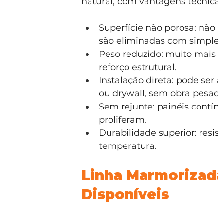
natural, com vantagens técnica
Superfície não porosa: não
são eliminadas com simpl
Peso reduzido: muito mais
reforço estrutural.
Instalação direta: pode ser 
ou drywall, sem obra pesad
Sem rejunte: painéis contí
proliferam.
Durabilidade superior: resi
temperatura.
Linha Marmorizad
Disponíveis