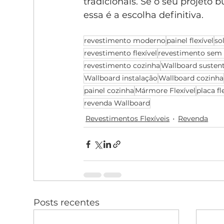
tradicionais. Se o seu projeto
essa é a escolha definitiva. 
revestimento moderno
painel flexível
so
revestimento flexível
revestimento sem
revestimento cozinha
Wallboard susten
Wallboard instalação
Wallboard cozinha
painel cozinha
Mármore Flexível
placa f
revenda Wallboard
Revestimentos Flexíveis
Revenda
Posts recentes