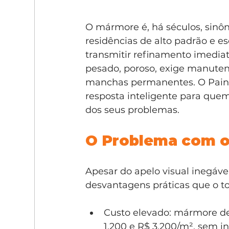
O mármore é, há séculos, sinôni
residências de alto padrão e esc
transmitir refinamento imedia
pesado, poroso, exige manuten
manchas permanentes. O Paine
resposta inteligente para que
dos seus problemas.
O Problema com o
Apesar do apelo visual inegáve
desvantagens práticas que o to
Custo elevado: mármore de
1.200 e R$ 3.200/m², sem in