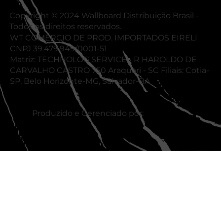
Copyright © 2024 Wallboard Distribuição Brasil -
Todos os direitos reservados.
WT COMERCIO DE PROD. IMPORTADOS EIRELI
CNPJ 39.479.949/0001-51
Matriz: TECHNOLOG SERVICE - R HAROLDO DE
CARVALHO CASTRO 750 Araquari - SC Filiais: Cotia-
SP, Belo Horizonte-MG, Salvador-BA
Produzido e Gerenciado por: