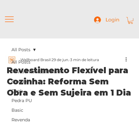
Login
All Posts
Wallboard Brasil
29 de jun.
3 min de leitura
All Posts
Revestimento Flexível para
Revestimentos Flexíveis
Cozinha: Reforma Sem
Ripados
Obra e Sem Sujeira em 1 Dia
Deck
Pedra PU
Basic
Revenda