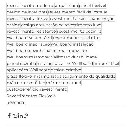
revestimento moderno
arquitetura
painel flexível
design de interiores
revestimento fácil de instalar
revestimento flexível
revestimento sem manutenção
design
design arquitetônico
revestimento luxo
revestimento resistente.
revestimento cozinha
Wallboard sustentável
revestimento banheiro
Wallboard inspiração
Wallboard instalação
Wallboard cozinha
painel marmorizado
Wallboard mármore
Wallboard durabilidade
painel cozinha
instalação painel Wallboard
limpeza fácil
aplicações Wallboard
design criativo
placa flexível marmorizada
acabamento de qualidade
mármore sintético
mármore natural
custo-benefício revestimento
Revestimentos Flexíveis
Revenda