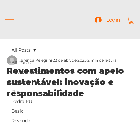
Login
All Posts
Brenda Pelegrini
23 de abr. de 2025
2 min de leitura
All Posts
Revestimentos com apelo
Revestimentos Flexíveis
sustentável: inovação e
Ripados
responsabilidade
Deck
Pedra PU
Basic
Revenda