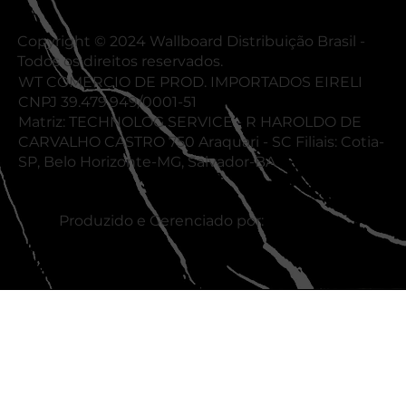
Copyright © 2024 Wallboard Distribuição Brasil -
Todos os direitos reservados.
WT COMERCIO DE PROD. IMPORTADOS EIRELI
CNPJ 39.479.949/0001-51
Matriz: TECHNOLOG SERVICE - R HAROLDO DE
CARVALHO CASTRO 750 Araquari - SC Filiais: Cotia-
SP, Belo Horizonte-MG, Salvador-BA
Produzido e Gerenciado por: