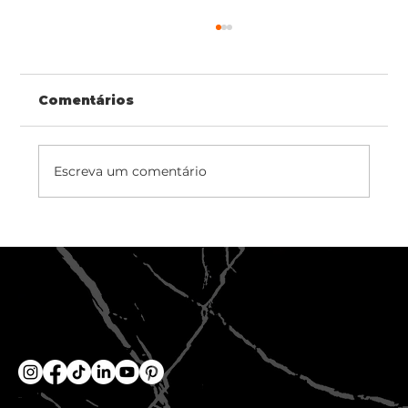
Comentários
Escreva um comentário
Como escolher produtos
confiáveis para Revestimentos
Flexíveis
Loja