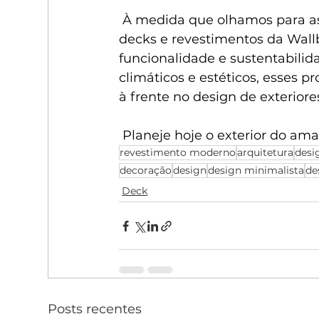
 À medida que olhamos para as 
decks e revestimentos da Wallb
funcionalidade e sustentabilid
climáticos e estéticos, esses p
à frente no design de exteriore
 Planeje hoje o exterior do a
revestimento moderno
arquitetura
desi
decoração
design
design minimalista
de
Deck
Posts recentes