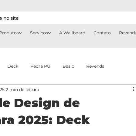
 no site!
Produtos
Serviços
A Wallboard
Contato
Revend
Deck
Pedra PU
Basic
Revenda
025
2 min de leitura
de Design de
ara 2025: Deck