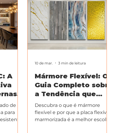
10 de mar.
3 min de leitura
: A
Mármore Flexível: O
tiva
Guia Completo sobre
ernas e
a Tendência que
Revolucionou a
pado de
Descubra o que é mármore
Decoração
a para
flexível e por que a placa flexível
Resistente
marmorizada é a melhor escolha
de, o WPC
para sua reforma. Praticidade,