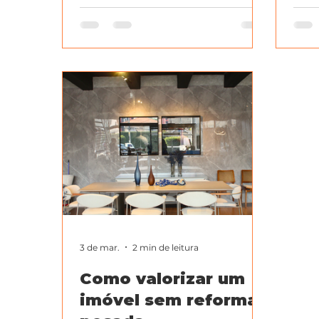
premium. Veja como funciona e
Dura
quais modelos escolher.
man
3 de mar.
2 min de leitura
Como valorizar um
imóvel sem reforma