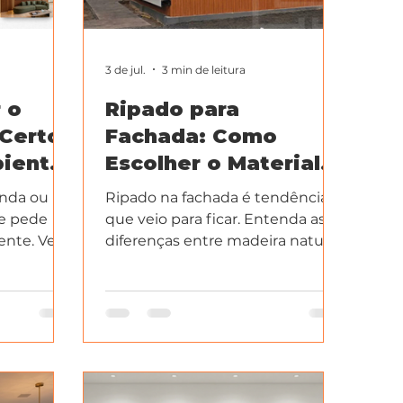
3 de jul.
3 min de leitura
 o
Ripado para
Certo
Fachada: Como
iente:
Escolher o Material
Certo e Valorizar o
anda ou
Ripado na fachada é tendência
Exterior do Imóvel
te pede
que veio para ficar. Entenda as
nte. Veja
diferenças entre madeira natural
s soluções
e Ripado WPC, qual dura mais,
spaço da
custa menos e valoriza mais o
seu imóvel.