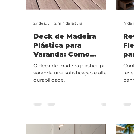
27 de jul.
2 min de leitura
17 de j
Deck de Madeira
Re
Plástica para
Fl
Varanda: Como
pa
Escolher, Instalar e
Mo
O deck de madeira plástica para
Conh
Desfrutar de um
Ins
varanda une sofisticação e alta
reve
Espaço Sem
durabilidade.
banh
marm
Manutenção
con