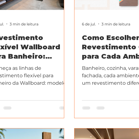
ul.
3 min de leitura
6 de jul.
3 min de leitura
vestimento
Como Escolher
exível Wallboard
Revestimento 
ra Banheiro:
para Cada Amb
delos e Como
Guia Prático
eça as linhas de
Banheiro, cozinha, var
talar
Wallboard
stimento flexível para
fachada, cada ambien
eiro da Wallboard: modelos
um revestimento difere
orizados, amadeirados e
o guia completo com a
temporâneos.
Wallboard para cada e
sua obra ou reforma.