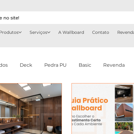
 no site!
Produtos
Serviços
A Wallboard
Contato
Revend
dos
Deck
Pedra PU
Basic
Revenda