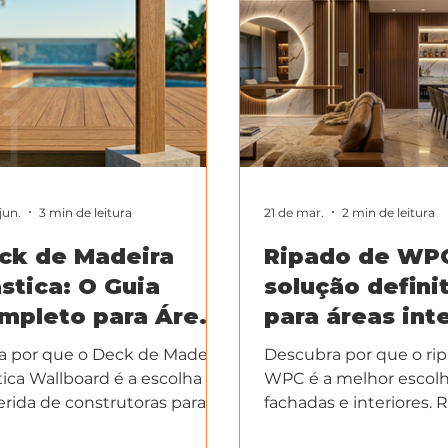
jun.
3 min de leitura
21 de mar.
2 min de leitura
ck de Madeira
Ripado de WPC
ástica: O Guia
solução defini
mpleto para Áreas
para áreas int
ternas Sem
externas
a por que o Deck de Madeira
Descubra por que o ri
nutenção
tica Wallboard é a escolha
WPC é a melhor escolh
erida de construtoras para
fachadas e interiores. 
inas, varandas e jardins.
ao sol, chuva e umida