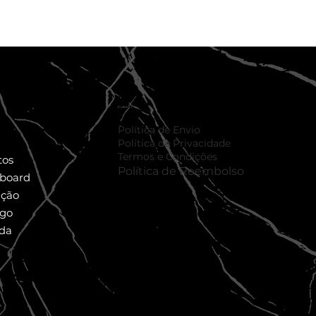
Políticas
Política de Envio
Política de Privacidade
Termos e Condições
tos
Política de Reembolso
lboard
ação
ogo
da