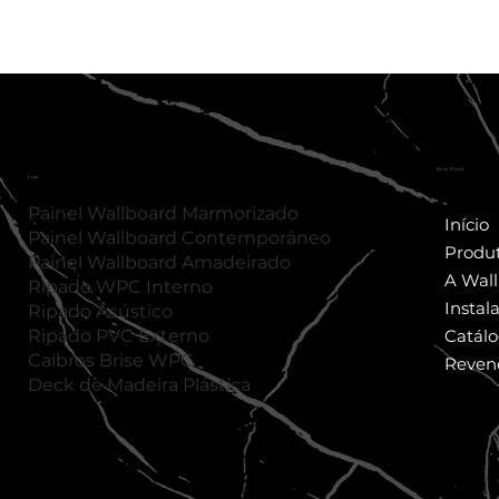
Para Você
Loja
Painel Wallboard Marmorizado
Início
Painel Wallboard Contemporâneo
Produ
Painel
Wallboard
Amadeirado
A Wal
Ripado WPC Interno
Instal
Ripado Acústico
Ripado PVC Externo
Catál
Caibros Brise WPC
Reven
Deck de Madeira Plástica