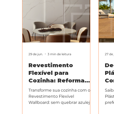
29 de jun.
3 min de leitura
27 de 
Revestimento
De
Flexível para
Pl
Cozinha: Reforma
Co
Sem Obra e Sem
Ex
Transforme sua cozinha com o
Saib
Sujeira em 1 Dia
Ma
Revestimento Flexível
Plás
Wallboard: sem quebrar azulejo,
pref
sem entulho e com acabamento
pisc