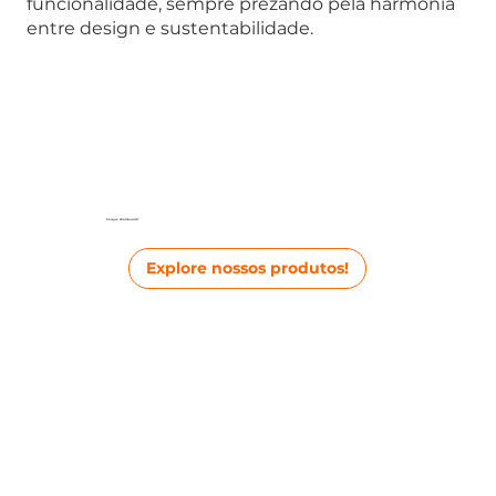
funcionalidade, sempre prezando pela harmonia
entre design e sustentabilidade.
Porque
Wallboard
?
Explore nossos produtos!