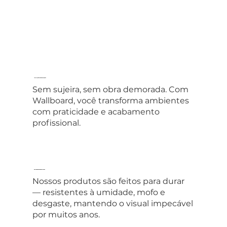
Instalação sem complicações
Sem sujeira, sem obra demorada. Com
Wallboard, você transforma ambientes
com praticidade e acabamento
profissional.
Durabilidade que impressiona
Nossos produtos são feitos para durar
— resistentes à umidade, mofo e
desgaste, mantendo o visual impecável
por muitos anos.