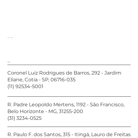
Nossas Unidades
Showroom
Coronel Luiz Rodrigues de Barros, 292 - Jardim
Eliane, Cotia - SP, 06716-035
(11) 92534-5001
R. Padre Leopoldo Mertens, 1192 - São Francisco,
Belo Horizonte - MG, 31255-200
(31) 3234-0525
R. Paulo F. dos Santos, 315 - Itingá, Lauro de Freitas