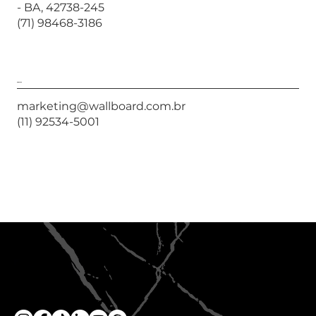
- BA, 42738-245
(71) 98468-3186
Contato
marketing@wallboard.com.br
(11)
92534-5001