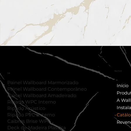
Para Você
Loja
Painel Wallboard Marmorizado
Início
Painel Wallboard Contemporâneo
Produ
Painel
Wallboard
Amadeirado
A Wal
Ripado WPC Interno
Instal
Ripado Acústico
Ripado PVC Externo
Catál
Caibros Brise WPC
Reven
Deck de Madeira Plástica