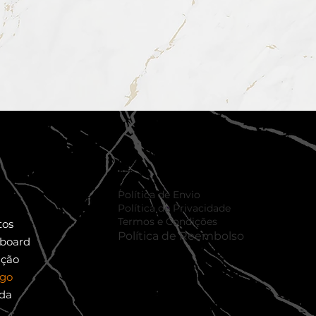
Políticas
Política de Envio
Política de Privacidade
Termos e Condições
tos
Política de Reembolso
lboard
ação
ogo
da