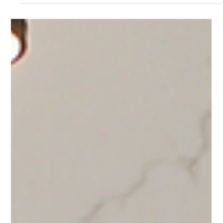
Valorizar o Exterior do Imóvel
Ripado na fachada é tendência que veio para ficar.
Entenda as diferenças entre madeira natural e Ripado
WPC, qual dura mais, custa menos e valoriza mais o seu
imóvel.