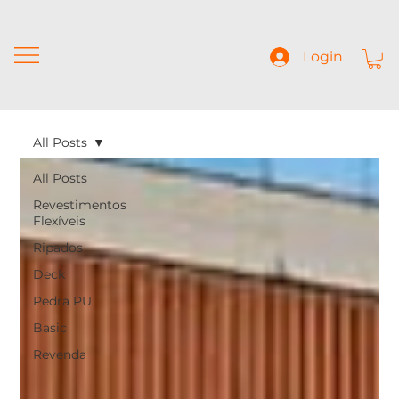
Login
All Posts
All Posts
Revestimentos
Flexíveis
Ripados
Deck
Pedra PU
Basic
Revenda