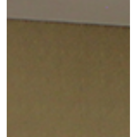
1 de dez. de 2025
2 min de leitura
Revestimento Flexível para
Banheiros
Descubra como o revestimento flexível transforma
banheiros com praticidade, resistência e design
moderno. Veja por que essa solução inteligente é a
escolha ideal para renovar seu ambiente sem quebra-
quebra.