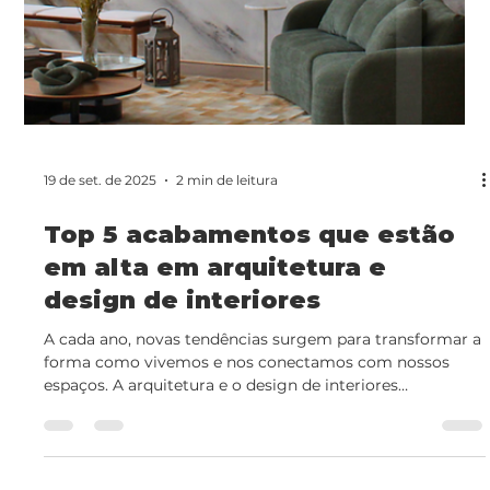
23 de set. de 2025
2 min de leitura
Revestimentos à Prova d'Água:
A Solução Ideal para Ambientes
Úmidos (e o Poder do
Revestimento Flexível)
Revestimentos à prova d'água são essenciais para
proteger esses espaços. Entre as opções, o revestimento
flexível se destaca como uma solução inovadora,
combinando alta performance, versatilidade e estética
moderna para ambientes úmidos.