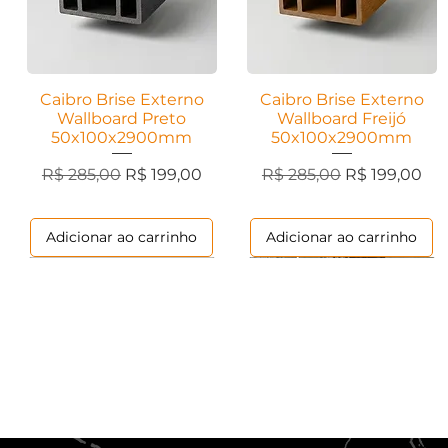
Caibro Brise Externo
Visualização rápida
Caibro Brise Externo
Visualização rápida
Wallboard Preto
Wallboard Freijó
50x100x2900mm
50x100x2900mm
Preço normal
Preço promocional
Preço normal
Preço promo
R$ 285,00
R$ 199,00
R$ 285,00
R$ 199,00
Adicionar ao carrinho
Adicionar ao carrinho
Marmorizados
Contemporânea
Ripados
Contemporânea