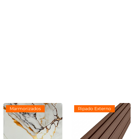
Marmorizados
Ripado Externo