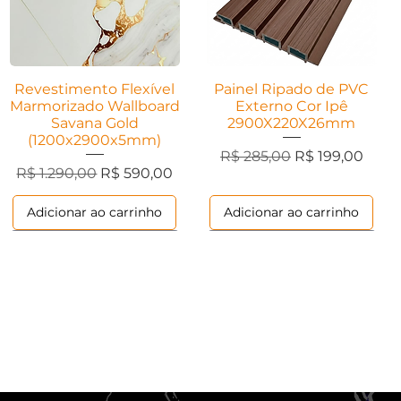
Revestimento Flexível
Visualização rápida
Painel Ripado de PVC
Visualização rápida
Marmorizado Wallboard
Externo Cor Ipê
Savana Gold
2900X220X26mm
(1200x2900x5mm)
Preço normal
Preço promoci
R$ 285,00
R$ 199,00
ional
Preço normal
Preço promocional
R$ 1.290,00
R$ 590,00
Adicionar ao carrinho
Adicionar ao carrinho
Ripados
Ripados