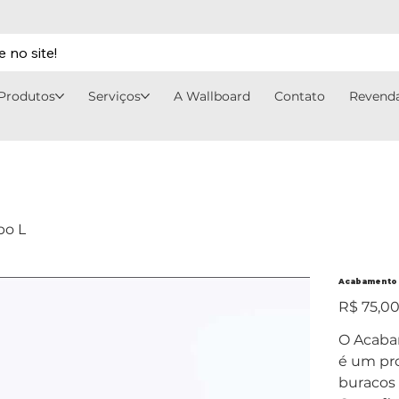
 no site!
Produtos
Serviços
A Wallboard
Contato
Revend
po L
Acabamento 
Preço
R$ 75,0
O Acaba
é um pro
buracos