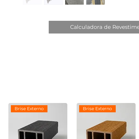
Calculadora de Revestim
Brise Externo
Brise Externo