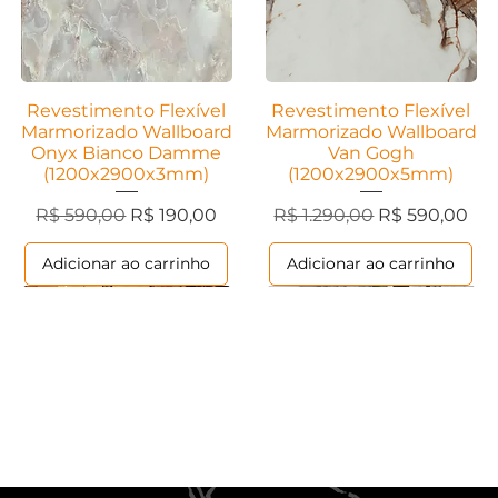
Revestimento Flexível
Visualização rápida
Revestimento Flexível
Visualização rápida
Marmorizado Wallboard
Marmorizado Wallboard
Onyx Bianco Damme
Van Gogh
(1200x2900x3mm)
(1200x2900x5mm)
cional
Preço normal
Preço promocional
Preço normal
Preço promoc
R$ 590,00
R$ 190,00
R$ 1.290,00
R$ 590,00
Adicionar ao carrinho
Adicionar ao carrinho
Ripados
Contemporânea
Ripados
Contemporânea