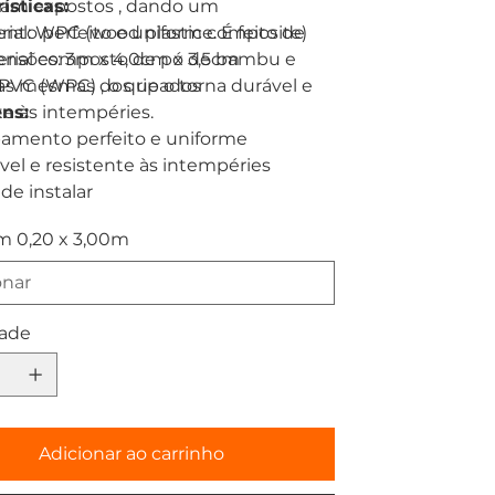
icam expostos , dando um
ísticas:
to perfeito e uniforme. É feito de
rial: WPC (wood plastic composite)
rial composto de pó de bambu e
nsões: 3m x 4,0cm x 3,5cm
 PVC (WPC) , o que o torna durável e
 as mesmas dos ripados
te às intempéries.
ns:
amento perfeito e uniforme
vel e resistente às intempéries
 de instalar
requer manutenção
m 0,20 x 3,00m
ade
Adicionar ao carrinho