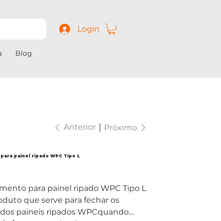
Login
a
Blog
Anterior
Próximo
para painel ripado WPC Tipo L
0
mento para painel ripado WPC Tipo L
duto que serve para fechar os
 dos paineis ripados WPCquando