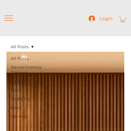
Login
All Posts
All Posts
Revestimentos
Flexíveis
Ripados
Deck
Pedra PU
Basic
Revenda