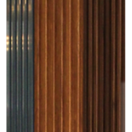
9 de mai.
2 min de leitura
Ripado WPC vs. Madeira
Natural: Qual o melhor custo-
benefício para sua reforma?
Na hora de escolher o revestimento para um projeto, o
ripado de madeira é quase sempre a primeira opção que
vem à mente. No entanto, o custo elevado e a
manutenção constante da madeira real têm feito muitos
profissionais e clientes migrarem para o WPC.