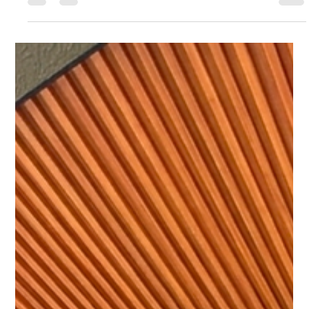
Ripado WPC para Parede
Interna: Como Usar, Modelos e
Inspirações Modernas
O painel ripado WPC para parede interna transforma
salas, quartos e escritórios com sofisticação e sem
quebra-quebra. Veja modelos, cores e ideias de projetos
Wallboard.