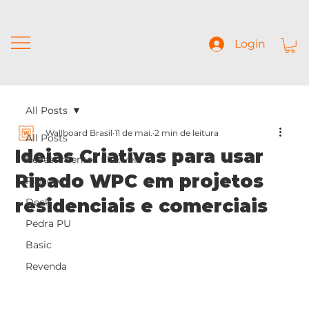
Login
All Posts
Wallboard Brasil
11 de mai.
2 min de leitura
All Posts
Ideias Criativas para usar
Revestimentos Flexíveis
Ripado WPC em projetos
Ripados
residenciais e comerciais
Deck
Pedra PU
Basic
Revenda