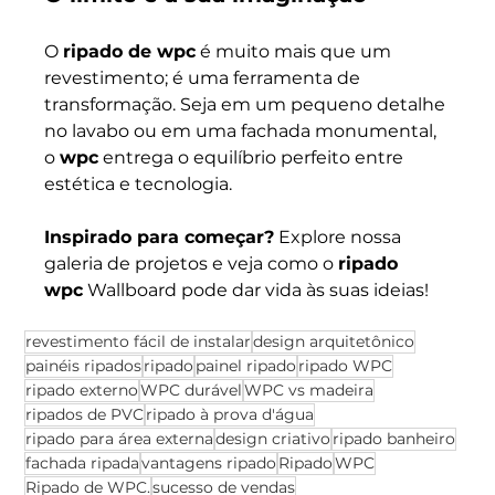
O 
ripado de wpc
 é muito mais que um 
revestimento; é uma ferramenta de 
transformação. Seja em um pequeno detalhe 
no lavabo ou em uma fachada monumental, 
o 
wpc
 entrega o equilíbrio perfeito entre 
estética e tecnologia.
Inspirado para começar?
 Explore nossa 
galeria de projetos e veja como o 
ripado 
wpc
 Wallboard pode dar vida às suas ideias!
revestimento fácil de instalar
design arquitetônico
painéis ripados
ripado
painel ripado
ripado WPC
ripado externo
WPC durável
WPC vs madeira
ripados de PVC
ripado à prova d'água
ripado para área externa
design criativo
ripado banheiro
fachada ripada
vantagens ripado
Ripado
WPC
Ripado de WPC.
sucesso de vendas