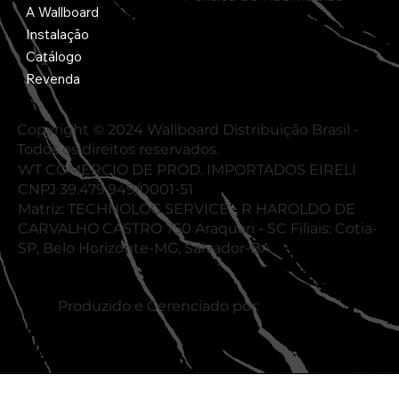
A Wallboard
Instalação
Catálogo
Revenda
Copyright © 2024 Wallboard Distribuição Brasil -
Todos os direitos reservados.
WT COMERCIO DE PROD. IMPORTADOS EIRELI
CNPJ 39.479.949/0001-51
Matriz: TECHNOLOG SERVICE - R HAROLDO DE
CARVALHO CASTRO 750 Araquari - SC Filiais: Cotia-
SP, Belo Horizonte-MG, Salvador-BA
Produzido e Gerenciado por: