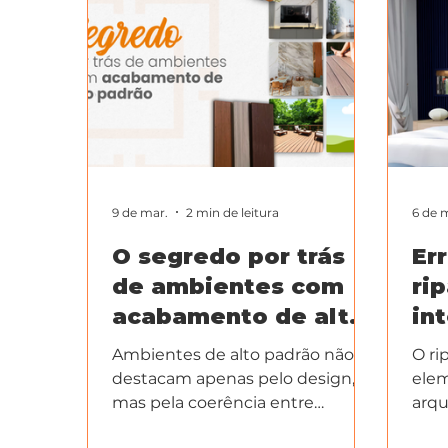
9 de mar.
2 min de leitura
6 de 
O segredo por trás
Er
de ambientes com
ri
acabamento de alto
in
padrão
Ambientes de alto padrão não se
O ri
destacam apenas pelo design,
elem
mas pela coerência entre
arqu
estética, material e execução.
just