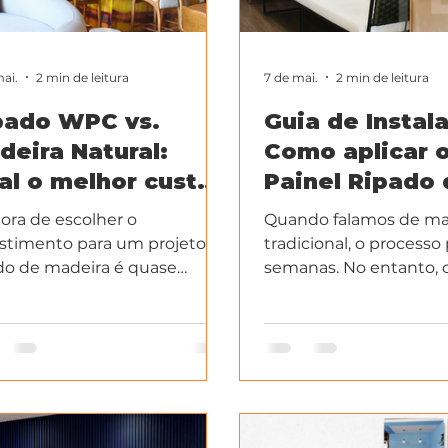
mai.
2 min de leitura
7 de mai.
2 min de leitura
pado WPC vs.
Guia de Instal
deira Natural:
Como aplicar 
al o melhor custo-
Painel Ripado 
nefício para sua
forma rápida e
ora de escolher o
Quando falamos de ma
forma?
stimento para um projeto, o
tradicional, o processo
do de madeira é quase
semanas. No entanto, 
re a primeira opção que
tecnológico mudou ess
à mente. No entanto, o
o elevado e a manutenção
tante da madeira real têm
o muitos profissionais e
ntes migrarem para o WPC.