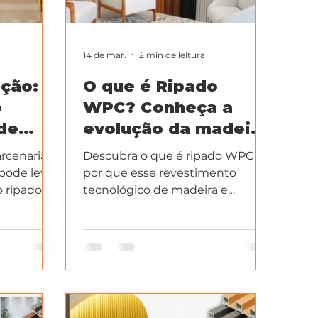
14 de mar.
2 min de leitura
ação:
O que é Ripado
o
WPC? Conheça a
de
evolução da madeira
 limpa
na decoração
rcenaria
Descubra o que é ripado WPC e
 pode levar
por que esse revestimento
o ripado
tecnológico de madeira e
e cenário.
polímero é a melhor escolha para
sua obra. Luxo, durabilidade e
zero manutenção.