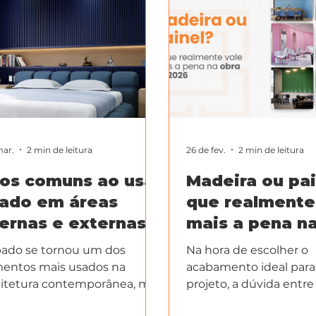
mar.
2 min de leitura
26 de fev.
2 min de leitura
ros comuns ao usar
Madeira ou pai
pado em áreas
que realmente
ternas e externas
mais a pena n
em 2026
pado se tornou um dos
Na hora de escolher o
entos mais usados na
acabamento ideal par
itetura contemporânea, mas
projeto, a dúvida entr
amente por isso também é
natural ou painéis mo