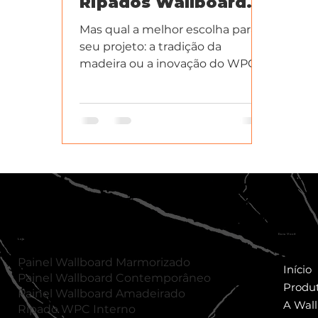
Ripados Wallboard
São a Escolha
Mas qual a melhor escolha para o
Inteligente
seu projeto: a tradição da
madeira ou a inovação do WPC?
Para Você
Loja
Painel Wallboard Marmorizado
Início
Painel Wallboard Contemporâneo
Produ
Painel
Wallboard
Amadeirado
A Wal
Ripado WPC Interno