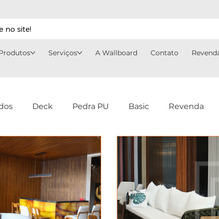
 no site!
Produtos
Serviços
A Wallboard
Contato
Revend
dos
Deck
Pedra PU
Basic
Revenda