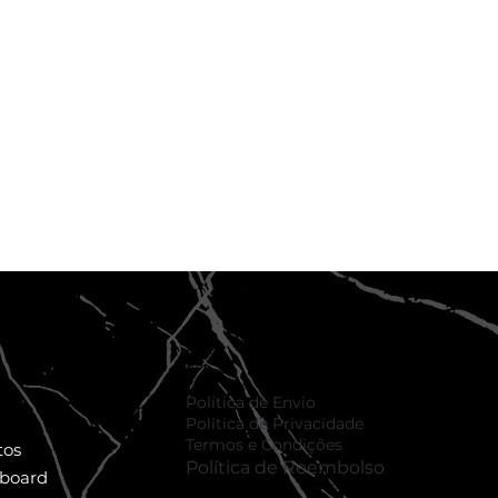
Políticas
Política de Envio
Política de Privacidade
Termos e Condições
tos
Política de Reembolso
lboard