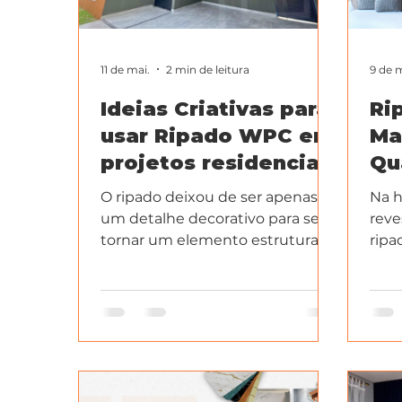
11 de mai.
2 min de leitura
9 de 
Ideias Criativas para
Ri
usar Ripado WPC em
Ma
projetos residenciais
Qu
e comerciais
be
O ripado deixou de ser apenas
Na h
re
um detalhe decorativo para se
reve
tornar um elemento estrutural
ripa
na estética da arquitetura
semp
moderna.
vem 
cust
cons
feit
clie