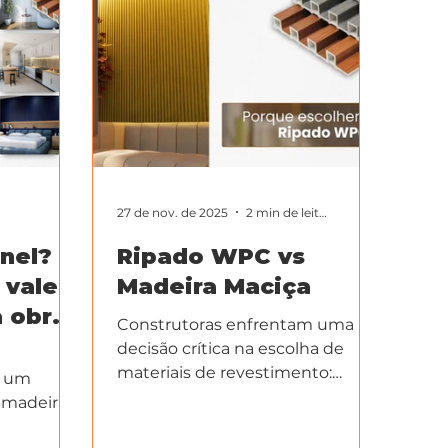
27 de nov. de 2025
2 min de leitura
nel? O
Ripado WPC vs
 vale
Madeira Maciça
a obra
Construtoras enfrentam uma
decisão crítica na escolha de
materiais de revestimento:
a um
Ripado WPC ou madeira maciça?
e madeira
dernos