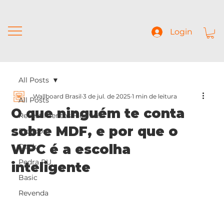
Login
All Posts
Wallboard Brasil
3 de jul. de 2025
1 min de leitura
All Posts
O que ninguém te conta
Revestimentos Flexíveis
sobre MDF, e por que o
Ripados
WPC é a escolha
Deck
Pedra PU
inteligente
Basic
Revenda