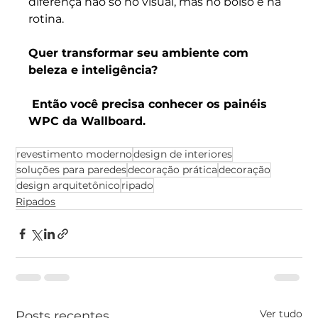
diferença não só no visual, mas no bolso e na 
rotina.
Quer transformar seu ambiente com 
beleza e inteligência?
 Então você precisa conhecer os painéis 
WPC da Wallboard.
revestimento moderno
design de interiores
soluções para paredes
decoração prática
decoração
design arquitetônico
ripado
Ripados
Ver tudo
Posts recentes