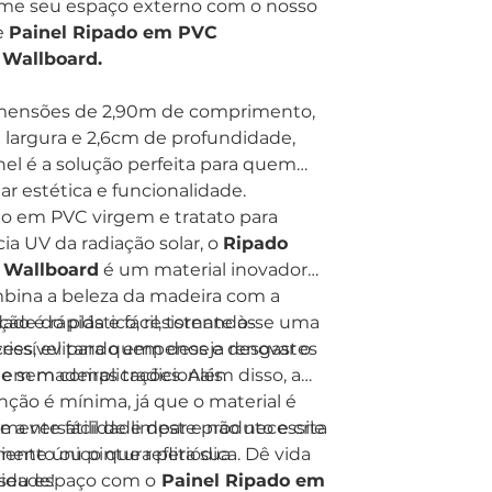
rme seu espaço externo com o nosso
e
Painel Ripado em PVC
Wallboard.
ensões de 2,90m de comprimento,
largura e 2,6cm de profundidade,
nel é a solução perfeita para quem
iar estética e funcionalidade.
o em PVC virgem e tratato para
cia UV da radiação solar, o
Ripado
 Wallboard
é um material inovador
bina a beleza da madeira com a
dade do plástico, resistente às
ação é rápida e fácil, tornando-se uma
ries, evitando empenos e desgastes
essível para quem deseja renovar o
em madeiras tradicionais.
e sem complicações. Além disso, a
ão é mínima, já que o material é
ente fácil de limpar e não necessita
e a versatilidade deste produto e crie
mento ou pintura periódica. Dê vida
nte único que reflita sua
 seu espaço com o
idade!
Painel Ripado em