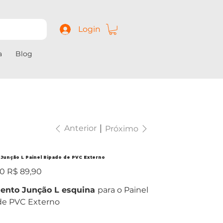
Login
a
Blog
Anterior
Próximo
Junção L Painel Ripado de PVC Externo
Preço
00
R$ 89,90
promocional
ento Junção L esquina
para o Painel
de PVC Externo