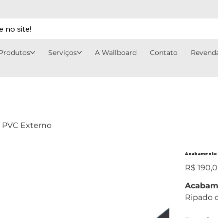
 no site!
Produtos
Serviços
A Wallboard
Contato
Revend
 PVC Externo
Acabamento 
Preço
R$ 190,
original
Acabam
Ripado 