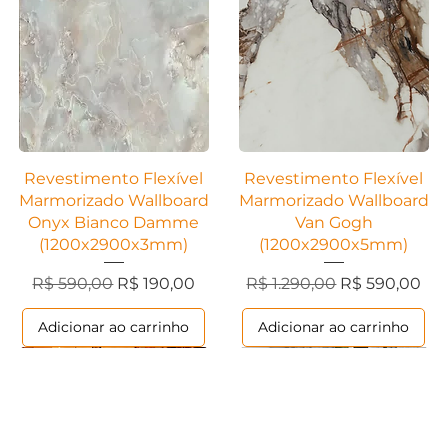
Visualização rápida
Visualização rápida
Revestimento Flexível
Revestimento Flexível
Marmorizado Wallboard
Marmorizado Wallboard
Onyx Bianco Damme
Van Gogh
(1200x2900x3mm)
(1200x2900x5mm)
cional
Preço normal
Preço promocional
Preço normal
Preço promoc
R$ 590,00
R$ 190,00
R$ 1.290,00
R$ 590,00
Adicionar ao carrinho
Adicionar ao carrinho
Ripados
Contemporânea
Ripados
Contemporânea