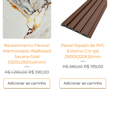
Visualização rápida
Visualização rápida
Revestimento Flexível
Painel Ripado de PVC
Marmorizado Wallboard
Externo Cor Ipê
Savana Gold
2900X220X26mm
(1200x2900x5mm)
Preço normal
Preço promoci
R$ 285,00
R$ 199,00
ional
Preço normal
Preço promocional
R$ 1.290,00
R$ 590,00
Adicionar ao carrinho
Adicionar ao carrinho
Ripados
Ripados