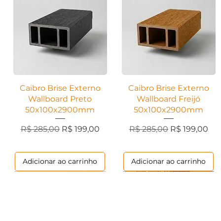
Visualização rápida
Visualização rápida
Caibro Brise Externo
Caibro Brise Externo
Wallboard Preto
Wallboard Freijó
50x100x2900mm
50x100x2900mm
Preço normal
Preço promocional
Preço normal
Preço promo
R$ 285,00
R$ 199,00
R$ 285,00
R$ 199,00
Adicionar ao carrinho
Adicionar ao carrinho
Marmorizados
Contemporânea
Ripados
Contemporânea