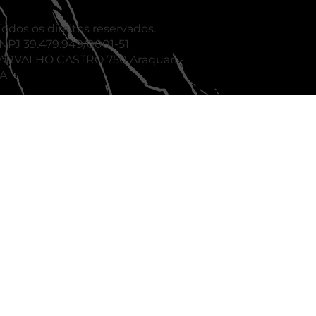
odos os direitos reservados.
J 39.479.949/0001-51
ARVALHO CASTRO 750 Araquari -
BA