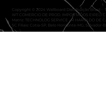
Copyright © 2024 Wallboard Distribuição Brasil - T
WT COMERCIO DE PROD. IMPORTADOS EIRELI CNP
Matriz: TECHNOLOG SERVICE - R HAROLDO DE C
SC Filiais: Cotia-SP, Belo Horizonte-MG, Salvador-