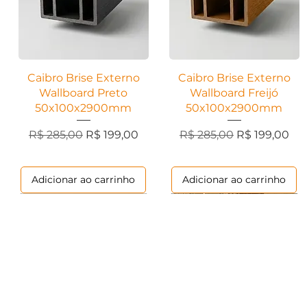
Visualização rápida
Visualização rápida
Caibro Brise Externo
Caibro Brise Externo
Wallboard Preto
Wallboard Freijó
50x100x2900mm
50x100x2900mm
Preço normal
Preço promocional
Preço normal
Preço promo
R$ 285,00
R$ 199,00
R$ 285,00
R$ 199,00
Adicionar ao carrinho
Adicionar ao carrinho
Marmorizados
Contemporânea
Ripados
Contemporânea