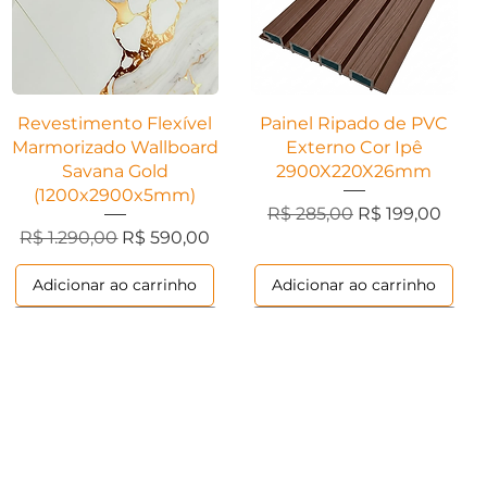
Visualização rápida
Visualização rápida
Revestimento Flexível
Painel Ripado de PVC
Marmorizado Wallboard
Externo Cor Ipê
Savana Gold
2900X220X26mm
(1200x2900x5mm)
Preço normal
Preço promoci
R$ 285,00
R$ 199,00
ional
Preço normal
Preço promocional
R$ 1.290,00
R$ 590,00
Adicionar ao carrinho
Adicionar ao carrinho
Ripados
Ripados