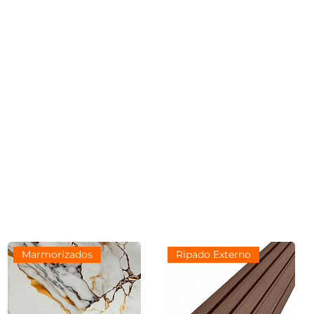
Marmorizados
Ripado Externo