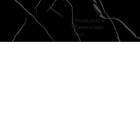
Produzido e
Gerenciado
por: