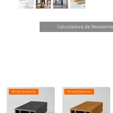
Calculadora de Revestim
Brise Externo
Brise Externo