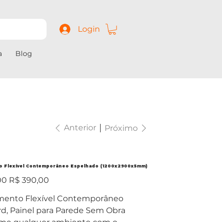
Login
a
Blog
Anterior
Próximo
o Flexível Contemporâneo Espelhado (1200x2900x5mm)
Preço
00
R$ 390,00
promocional
mento Flexível Contemporâneo
d, Painel para Parede Sem Obra