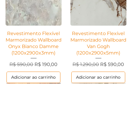
Visualização rápida
Visualização rápida
Revestimento Flexível
Revestimento Flexível
Marmorizado Wallboard
Marmorizado Wallboard
Onyx Bianco Damme
Van Gogh
(1200x2900x3mm)
(1200x2900x5mm)
cional
Preço normal
Preço promocional
Preço normal
Preço promoc
R$ 590,00
R$ 190,00
R$ 1.290,00
R$ 590,00
Adicionar ao carrinho
Adicionar ao carrinho
Ripados
Contemporânea
Ripados
Contemporânea