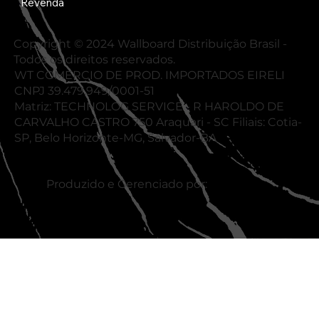
Revenda
Copyright © 2024 Wallboard Distribuição Brasil -
Todos os direitos reservados.
WT COMERCIO DE PROD. IMPORTADOS EIRELI
CNPJ 39.479.949/0001-51
Matriz: TECHNOLOG SERVICE - R HAROLDO DE
CARVALHO CASTRO 750 Araquari - SC Filiais: Cotia-
SP, Belo Horizonte-MG, Salvador-BA
Produzido e Gerenciado por: