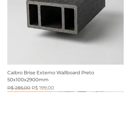
Caibro Brise Externo Wallboard Preto
50x100x2900mm
Preço normal
Preço promocional
R$ 285,00
R$ 199,00
Brise Externo
Marmorizados
Marmorizados
Marmorizados
Ripado Externo
Marmorizados
Ripados
Ripados
Ripados
Ripados
Ripados
Contemporânea
Contemporânea
Contemporânea
Contemporânea