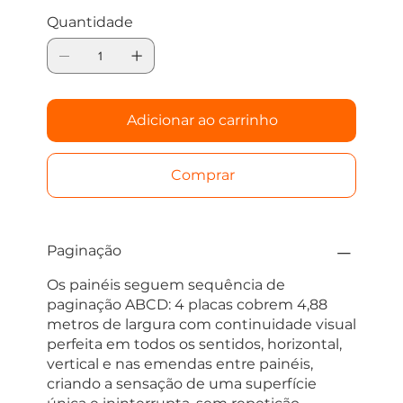
banheiros, cozinhas, salas e escritórios com
Quantidade
design moderno e arrojado, gastando
muito menos do que em revestimentos
especiais de grande formato, sem precisar
de obra pesada.
Adicionar ao carrinho
Comprar
Paginação
Os painéis seguem sequência de
paginação ABCD: 4 placas cobrem 4,88
metros de largura com continuidade visual
perfeita em todos os sentidos, horizontal,
vertical e nas emendas entre painéis,
criando a sensação de uma superfície