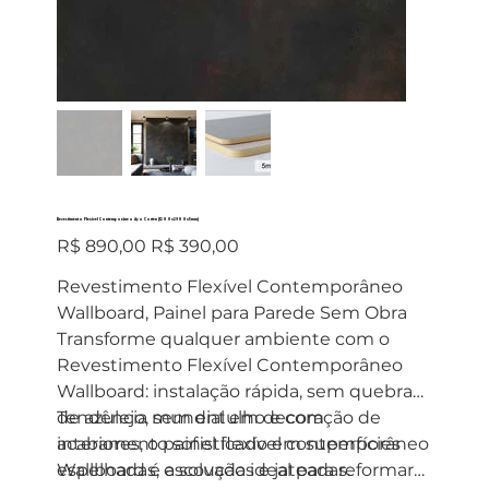
Revestimento Flexível Contemporâneo Aço Corten (1200x2900x5mm)
Preço
Preço
R$ 890,00
R$ 390,00
original
promocional
Revestimento Flexível Contemporâneo
Wallboard, Painel para Parede Sem Obra
Transforme qualquer ambiente com o
Revestimento Flexível Contemporâneo
Wallboard: instalação rápida, sem quebra
de azulejo, sem entulho e com
Tendência mundial em decoração de
acabamento sofisticado em superfícies
interiores, o painel flexível contemporâneo
espelhadas, escovadas e jateadas.
Wallboard é a solução ideal para reformar