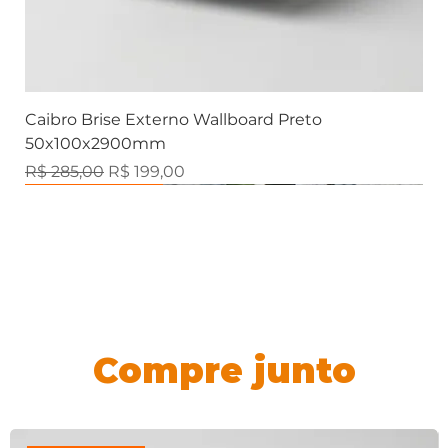
Caibro Brise Externo Wallboard Preto
50x100x2900mm
Preço normal
Preço promocional
R$ 285,00
R$ 199,00
Brise Externo
Marmorizados
Marmorizados
Marmorizados
Ripado Externo
Marmorizados
Ripados
Ripados
Ripados
Ripados
Ripados
Contemporânea
Contemporânea
Contemporânea
Contemporânea
Compre junto