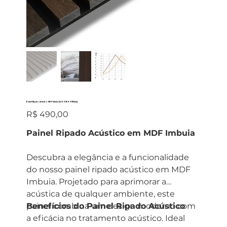
Painel Ripado Acústico MDF Imbuia (2400X600X19mm)
Preço
R$ 490,00
Painel Ripado Acústico em MDF Imbuia
Descubra a elegância e a funcionalidade
do nosso painel ripado acústico em MDF
Imbuia. Projetado para aprimorar a
acústica de qualquer ambiente, este
painel combina um design moderno com
Benefícios do Painel Ripado Acústico
a eficácia no tratamento acústico. Ideal