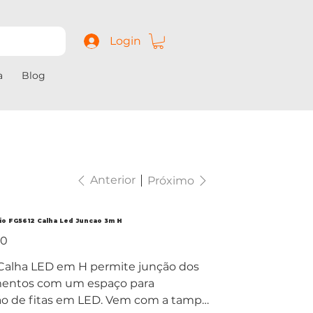
Login
a
Blog
Anterior
Próximo
nio FG5612 Calha Led Juncao 3m H
00
 Calha LED em H permite junção dos
mentos com um espaço para
ção de fitas em LED. Vem com a tampa