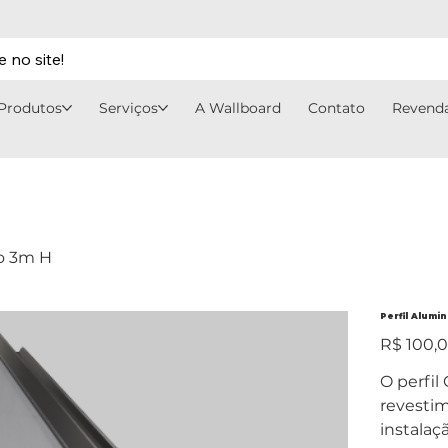
 no site!
Produtos
Serviços
A Wallboard
Contato
Revend
ao 3m H
Perfil Alumi
Preço
R$ 100,
O perfil
revesti
instala