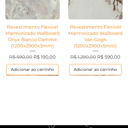
Visualização rápida
Visualização rápida
Revestimento Flexível
Revestimento Flexível
Marmorizado Wallboard
Marmorizado Wallboard
Onyx Bianco Damme
Van Gogh
(1200x2900x3mm)
(1200x2900x5mm)
cional
Preço normal
Preço promocional
Preço normal
Preço promoc
R$ 590,00
R$ 190,00
R$ 1.290,00
R$ 590,00
Adicionar ao carrinho
Adicionar ao carrinho
Ripados
Contemporânea
Ripados
Contemporânea