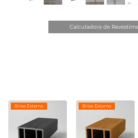
Calculadora de Revestim
Brise Externo
Brise Externo