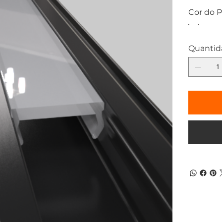
difusora
Cor do P
para os 
WPC (Uso
metros. 
Quantid
Gold Mu