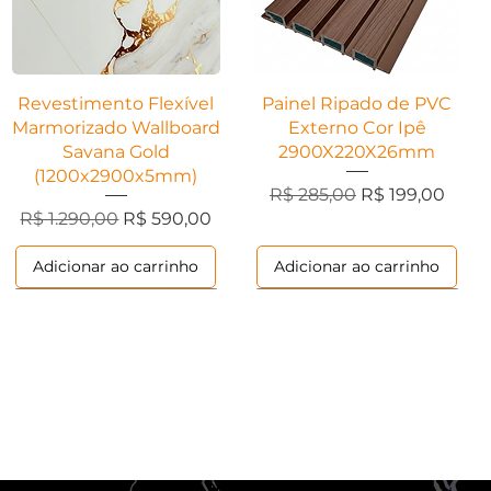
Visualização rápida
Visualização rápida
Revestimento Flexível
Painel Ripado de PVC
Marmorizado Wallboard
Externo Cor Ipê
Savana Gold
2900X220X26mm
(1200x2900x5mm)
Preço normal
Preço promoci
R$ 285,00
R$ 199,00
ional
Preço normal
Preço promocional
R$ 1.290,00
R$ 590,00
Adicionar ao carrinho
Adicionar ao carrinho
Ripados
Ripados