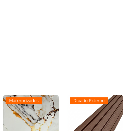
Marmorizados
Ripado Externo