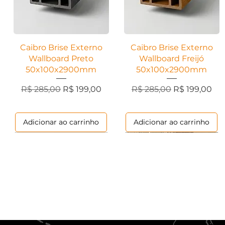
Visualização rápida
Visualização rápida
Caibro Brise Externo
Caibro Brise Externo
Wallboard Preto
Wallboard Freijó
50x100x2900mm
50x100x2900mm
Preço normal
Preço promocional
Preço normal
Preço promo
R$ 285,00
R$ 199,00
R$ 285,00
R$ 199,00
Adicionar ao carrinho
Adicionar ao carrinho
Marmorizados
Contemporânea
Ripados
Contemporânea