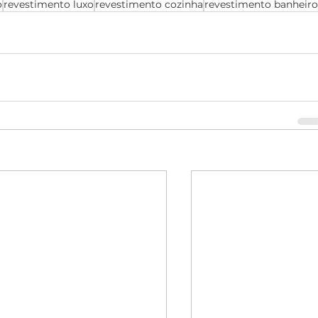
o
revestimento luxo
revestimento cozinha
revestimento banheir