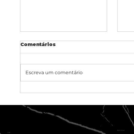
Comentários
Escreva um comentário
A Revolução dos
Co
Revestimentos: Como
pr
os Painéis Wallboard
pa
Estão Mudando o
Fle
Design de Interiores
Para Você
Loja