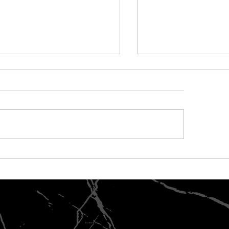
mo escolher
Descubra as
odutos confiáveis
maravilhas do
ra Revestimentos
flexível e tran
xíveis
seus espaços!
Políticas