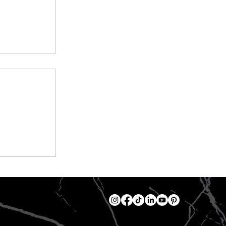
 mármore
sforme