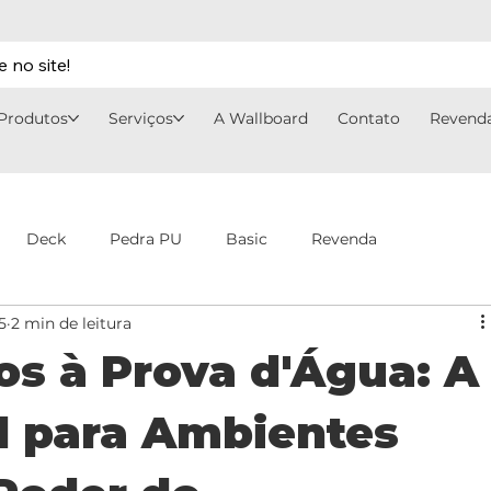
 no site!
Produtos
Serviços
A Wallboard
Contato
Revend
Deck
Pedra PU
Basic
Revenda
5
2 min de leitura
s à Prova d'Água: A
l para Ambientes