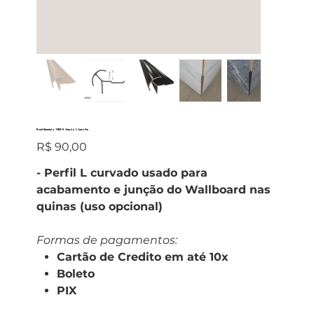
Perfil Alumínio YB650 Junção L Curva 3m
Preço
R$ 90,00
- Perfil L curvado usado para
acabamento e junção do Wallboard nas
quinas (uso opcional)
Formas de pagamentos:
Cartão de Credito em até 10x
Boleto
PIX