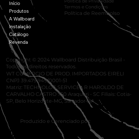
Política de Privacidade
Início
Termos e Condições
Produtos
Política de Reembolso
A Wallboard
Instalação
Catálogo
Revenda
Copyright © 2024 Wallboard Distribuição Brasil -
Todos os direitos reservados.
WT COMERCIO DE PROD. IMPORTADOS EIRELI
CNPJ 39.479.949/0001-51
Matriz: TECHNOLOG SERVICE - R HAROLDO DE
CARVALHO CASTRO 750 Araquari - SC Filiais: Cotia-
SP, Belo Horizonte-MG, Salvador-BA
Produzido e Gerenciado por: