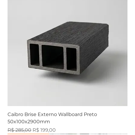
Caibro Brise Externo Wallboard Preto
50x100x2900mm
Preço normal
Preço promocional
R$ 285,00
R$ 199,00