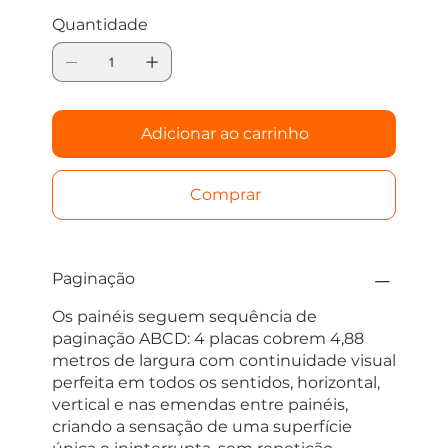
a textura e o calor da madeira natural.
Wallboard é a solução ideal para reformar
Quantidade
banheiros, cozinhas, salas e escritórios com
personalidade e aconchego, gastando
muito menos do que em revestimentos
de madeira natural, sem nenhuma
preocupação com umidade ou
Adicionar ao carrinho
manutenção.
Comprar
Paginação
Os painéis seguem sequência de
paginação ABCD: 4 placas cobrem 4,88
metros de largura com continuidade visual
perfeita em todos os sentidos, horizontal,
vertical e nas emendas entre painéis,
criando a sensação de uma superfície