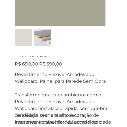
Revestimento Flexível Amadeirado Wallboard Satin (1200x2900x5mm
Preço
Preço
R$ 690,00
R$ 590,00
original
promocional
Revestimento Flexível Amadeirado
Wallboard, Painel para Parede Sem Obra
Transforme qualquer ambiente com o
Revestimento Flexível Amadeirado
Wallboard: instalação rápida, sem quebra
de azulejo, sem entulho e com
Tendência mundial em decoração de
acabamento que reproduz com fidelidade
interiores, o painel flexível amadeirado