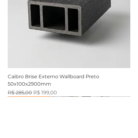
Caibro Brise Externo Wallboard Preto
50x100x2900mm
Preço normal
Preço promocional
R$ 285,00
R$ 199,00
Brise Externo
Marmorizados
Marmorizados
Marmorizados
Ripado Externo
Marmorizados
Ripados
Ripados
Ripados
Ripados
Ripados
Contemporânea
Contemporânea
Contemporânea
Contemporânea