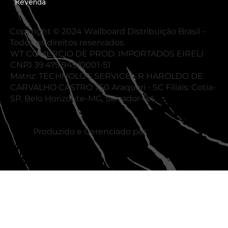
Revenda
Copyright © 2024 Wallboard Distribuição Brasil -
Todos os direitos reservados.
WT COMERCIO DE PROD. IMPORTADOS EIRELI
CNPJ 39.479.949/0001-51
Matriz: TECHNOLOG SERVICE - R HAROLDO DE
CARVALHO CASTRO 750 Araquari - SC Filiais: Cotia-
SP, Belo Horizonte-MG, Salvador-BA
Produzido e Gerenciado por: