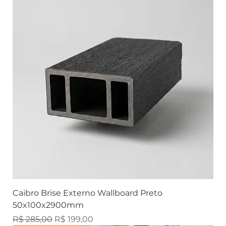
Caibro Brise Externo Wallboard Preto
50x100x2900mm
Preço normal
Preço promocional
R$ 285,00
R$ 199,00