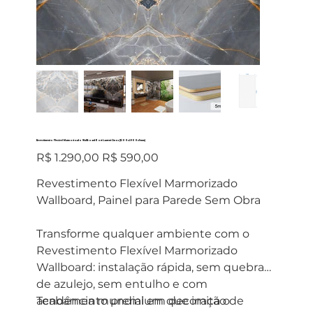
Revestimento Flexível Marmorizado Wallboard Port Laurent Cinza (1200x2900x5mm)
Preço
Preço
R$ 1.290,00
R$ 590,00
original
promocional
Revestimento Flexível Marmorizado
Wallboard, Painel para Parede Sem Obra
Transforme qualquer ambiente com o
Revestimento Flexível Marmorizado
Wallboard: instalação rápida, sem quebra
de azulejo, sem entulho e com
acabamento premium que imita o
Tendência mundial em decoração de