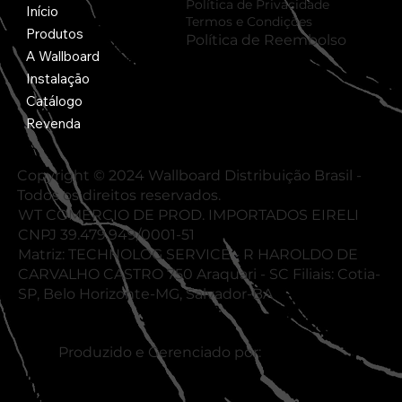
Política de Privacidade
Início
Termos e Condições
Produtos
Política de Reembolso
A Wallboard
Instalação
Catálogo
Revenda
Copyright © 2024 Wallboard Distribuição Brasil -
Todos os direitos reservados.
WT COMERCIO DE PROD. IMPORTADOS EIRELI
CNPJ 39.479.949/0001-51
Matriz: TECHNOLOG SERVICE - R HAROLDO DE
CARVALHO CASTRO 750 Araquari - SC Filiais: Cotia-
SP, Belo Horizonte-MG, Salvador-BA
Produzido e Gerenciado por: