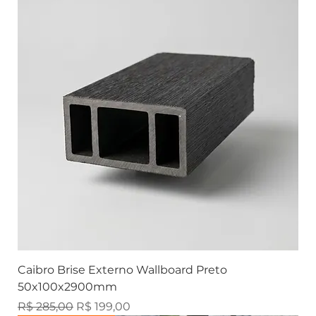
Caibro Brise Externo Wallboard Preto
50x100x2900mm
Preço normal
Preço promocional
R$ 285,00
R$ 199,00