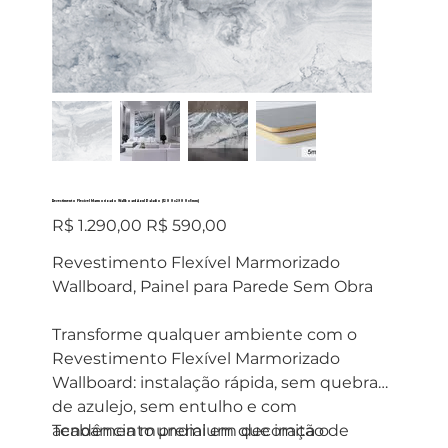
Revestimento Flexível Marmorizado Wallboard Azul Paladio (1200x2900x5mm)
Preço
Preço
R$ 1.290,00
R$ 590,00
original
promocional
Revestimento Flexível Marmorizado
Wallboard, Painel para Parede Sem Obra
Transforme qualquer ambiente com o
Revestimento Flexível Marmorizado
Wallboard: instalação rápida, sem quebra
de azulejo, sem entulho e com
acabamento premium que imita o
Tendência mundial em decoração de