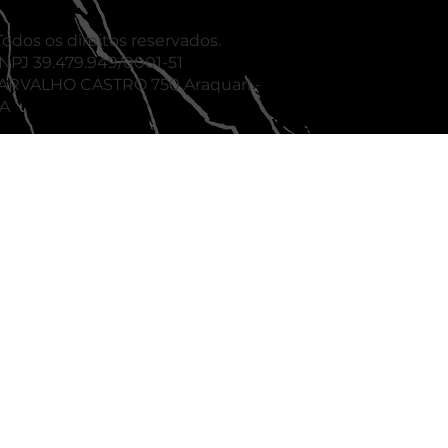
odos os direitos reservados.
J 39.479.949/0001-51
ARVALHO CASTRO 750 Araquari -
BA