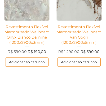
Visualização rápida
Visualização rápida
Revestimento Flexível
Revestimento Flexível
Marmorizado Wallboard
Marmorizado Wallboard
Onyx Bianco Damme
Van Gogh
(1200x2900x3mm)
(1200x2900x5mm)
cional
Preço normal
Preço promocional
Preço normal
Preço promoc
R$ 590,00
R$ 190,00
R$ 1.290,00
R$ 590,00
Adicionar ao carrinho
Adicionar ao carrinho
Ripados
Contemporânea
Ripados
Contemporânea