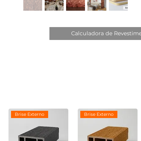
Calculadora de Revestim
Brise Externo
Brise Externo