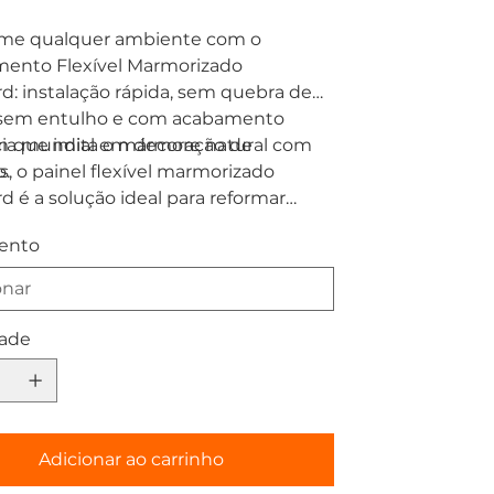
rme qualquer ambiente com o
mento Flexível Marmorizado
d: instalação rápida, sem quebra de
, sem entulho e com acabamento
 que imita o mármore natural com
ia mundial em decoração de
o.
es, o painel flexível marmorizado
d é a solução ideal para reformar
, cozinhas, salas e escritórios
ento
o muito menos do que em mármores
lanatos de grande formato, sem
 de obra pesada.
ade
Adicionar ao carrinho