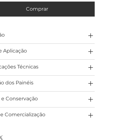
Comprar
ão
e Aplicação
cações Técnicas
ão dos Painéis
 e Conservação
 e Comercialização