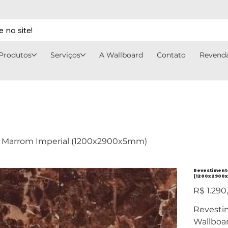
 no site!
Produtos
Serviços
A Wallboard
Contato
Revend
d Marrom Imperial (1200x2900x5mm)
Revestiment
(1200x2900
Preço
R$ 1.290
original
Revesti
Wallboar