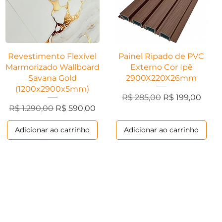
Visualização rápida
Visualização rápida
Revestimento Flexível
Painel Ripado de PVC
Marmorizado Wallboard
Externo Cor Ipê
Savana Gold
2900X220X26mm
(1200x2900x5mm)
Preço normal
Preço promoci
R$ 285,00
R$ 199,00
ional
Preço normal
Preço promocional
R$ 1.290,00
R$ 590,00
Adicionar ao carrinho
Adicionar ao carrinho
Ripados
Ripados