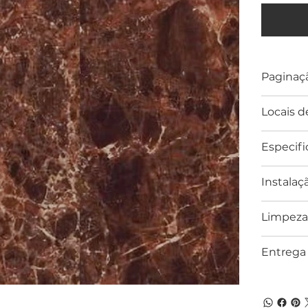
Paginaç
Locais d
Especifi
Instalaç
Limpeza
Entrega