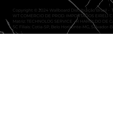
Copyright © 2024 Wallboard Distribuição Brasil - T
WT COMERCIO DE PROD. IMPORTADOS EIRELI CNP
Matriz: TECHNOLOG SERVICE - R HAROLDO DE C
SC Filiais: Cotia-SP, Belo Horizonte-MG, Salvador-