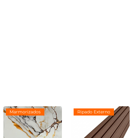
Marmorizados
Ripado Externo