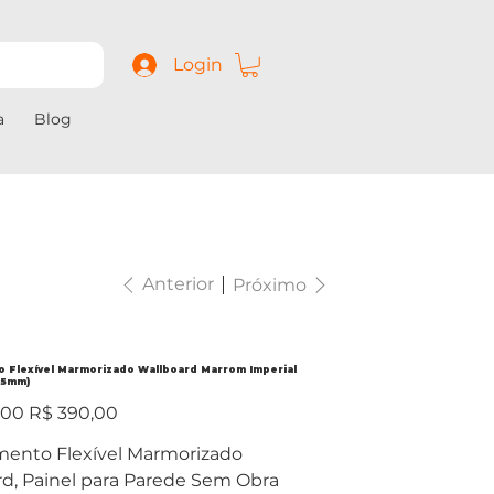
Login
a
Blog
Anterior
Próximo
o Flexível Marmorizado Wallboard Marrom Imperial
x5mm)
Preço
,00
R$ 390,00
promocional
mento Flexível Marmorizado
d, Painel para Parede Sem Obra