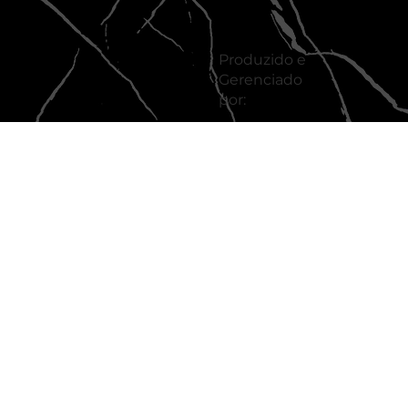
Produzido e
Gerenciado
por: