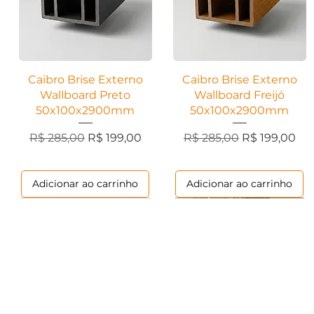
Visualização rápida
Visualização rápida
Caibro Brise Externo
Caibro Brise Externo
Wallboard Preto
Wallboard Freijó
50x100x2900mm
50x100x2900mm
Preço normal
Preço promocional
Preço normal
Preço promo
R$ 285,00
R$ 199,00
R$ 285,00
R$ 199,00
Adicionar ao carrinho
Adicionar ao carrinho
Marmorizados
Contemporânea
Ripados
Contemporânea