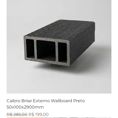
Caibro Brise Externo Wallboard Preto
50x100x2900mm
Preço normal
Preço promocional
R$ 285,00
R$ 199,00