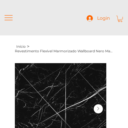
Login
>
Início
Revestimento Flexível Marmorizado Wallboard Nero Marquina (1200x2900x5mm)