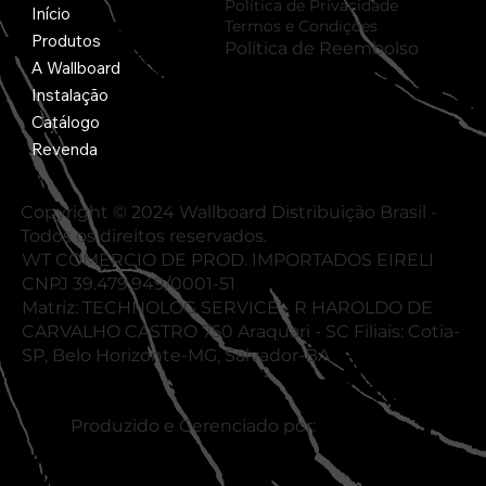
Política de Privacidade
Início
Termos e Condições
Produtos
Política de Reembolso
A Wallboard
Instalação
Catálogo
Revenda
Copyright © 2024 Wallboard Distribuição Brasil -
Todos os direitos reservados.
WT COMERCIO DE PROD. IMPORTADOS EIRELI
CNPJ 39.479.949/0001-51
Matriz: TECHNOLOG SERVICE - R HAROLDO DE
CARVALHO CASTRO 750 Araquari - SC Filiais: Cotia-
SP, Belo Horizonte-MG, Salvador-BA
Produzido e Gerenciado por: