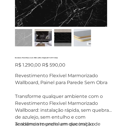
Revestimento Flexível Marmorizado Wallboard Nero Marquina (1200x2900x5mm)
Preço
Preço
R$ 1.290,00
R$ 590,00
original
promocional
Revestimento Flexível Marmorizado
Wallboard, Painel para Parede Sem Obra
Transforme qualquer ambiente com o
Revestimento Flexível Marmorizado
Wallboard: instalação rápida, sem quebra
de azulejo, sem entulho e com
acabamento premium que imita o
Tendência mundial em decoração de