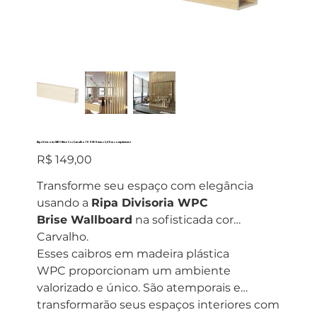
Ripa Divisoria WPC Brise Cor Carvalho 100X50mm x 2,90m comprimento
Preço
R$ 149,00
Transforme seu espaço com elegância
usando a
Ripa Divisoria WPC
Brise Wallboard
na sofisticada cor
Carvalho.
Esses caibros em madeira plástica
WPC proporcionam um ambiente
valorizado e único. São atemporais e
transformarão seus espaços interiores com