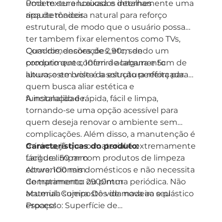
uma textura luxuosa e detalhes
Podem ser encaixados internamente uma
arquitetônicos.
ripa de madeira natural para reforço
estrutural, de modo que o usuário possa
ter tambem fixar elementos como TVs,
Quadros, decorações, etc, sendo um
Com dimensões de 2,90m de
produto que conferirá acabamento
comprimento, 10cm de largura e 5cm de
luxuoso em volta da estrutura reforçada.
altura, este brise é a solução perfeita para
quem busca aliar estética e
funcionalidade.
A instalação é rápida, fácil e limpa,
tornando-se uma opção acessível para
quem deseja renovar o ambiente sem
complicações. Além disso, a manutenção é
mínima, já que o material é extremamente
Características do produto:
fácil de limpar com produtos de limpeza
Largura: 50 mm
convencionais domésticos e não necessita
Altura: 100 mm
de tratamento ou pintura periódica. Não
Comprimento: 2900mm
acumula sujeira. Dê vida nova ao seu
Material: Compostos de madeira e plástico
espaço!
Processo: Superfície de
laminação/prensagem a quente e a frio