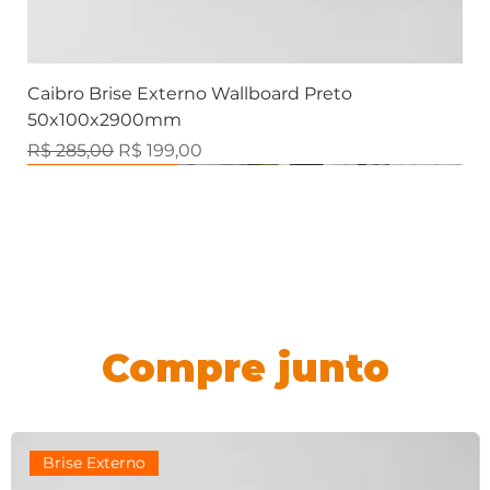
Caibro Brise Externo Wallboard Preto
50x100x2900mm
Preço normal
Preço promocional
R$ 285,00
R$ 199,00
Brise Externo
Marmorizados
Marmorizados
Marmorizados
Ripado Externo
Marmorizados
Ripados
Ripados
Ripados
Ripados
Ripados
Contemporânea
Contemporânea
Contemporânea
Contemporânea
Compre junto
Brise Externo