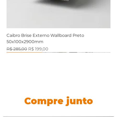
Caibro Brise Externo Wallboard Preto
50x100x2900mm
Preço normal
Preço promocional
R$ 285,00
R$ 199,00
Brise Externo
Marmorizados
Marmorizados
Marmorizados
Ripado Externo
Marmorizados
Ripados
Ripados
Ripados
Ripados
Ripados
Contemporânea
Contemporânea
Contemporânea
Contemporânea
Compre junto