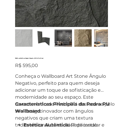
Wallboard Art Stone Ângulo Negativo (120x20x40cm)
Preço
R$ 595,00
Conheça o Wallboard Art Stone Ângulo
Negativo, perfeito para quem deseja
adicionar um toque de sofisticação e
modernidade ao seu espaço. Este
revestimento de Pedra PU destaca-se pelo
Características Principais da Pedra PU
seu design inovador com ângulos
Wallboard:
negativos que criam uma textura
tridimensional única. Fácil de instalar e
Estética Autêntica:
Replicando