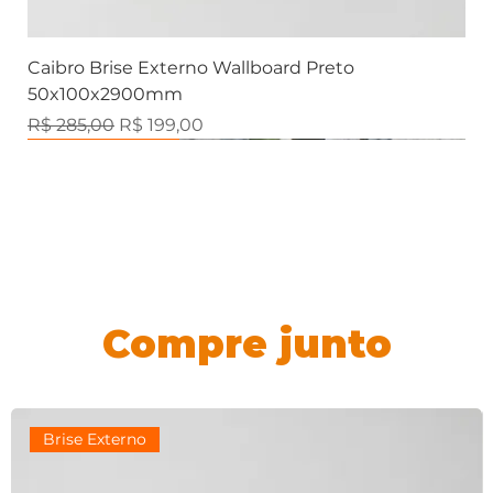
Caibro Brise Externo Wallboard Preto
50x100x2900mm
Preço normal
Preço promocional
R$ 285,00
R$ 199,00
Brise Externo
Marmorizados
Marmorizados
Marmorizados
Ripado Externo
Marmorizados
Ripados
Ripados
Ripados
Ripados
Ripados
Contemporânea
Contemporânea
Contemporânea
Contemporânea
Compre junto
Brise Externo