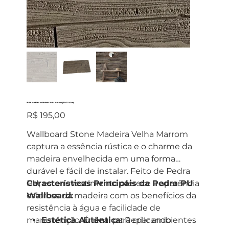
Wallboard Stone Madeira Velha Marrom (116x30x3cm)
Preço
R$ 195,00
Wallboard Stone Madeira Velha Marrom
captura a essência rústica e o charme da
madeira envelhecida em uma forma
durável e fácil de instalar. Feito de Pedra
PU, este revestimento oferece a aparência
Características Principais da Pedra PU
calorosa da madeira com os benefícios da
Wallboard:
resistência à água e facilidade de
manutenção. É ideal para criar ambientes
Estética Autêntica:
Replicando